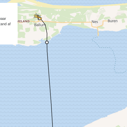
naar
tand af