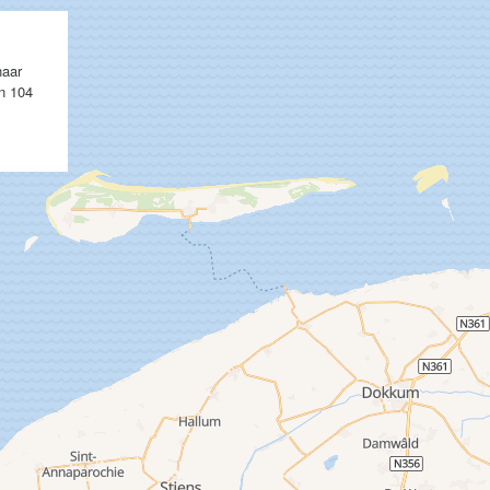
naar
an 104