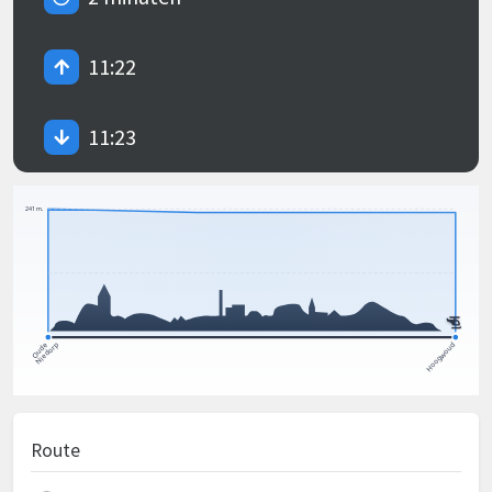
11:22
11:23
Route