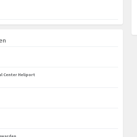
ten
al Center Heliport
euwarden