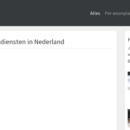
Alles
Per woonpla
diensten in Nederland
J
w
g