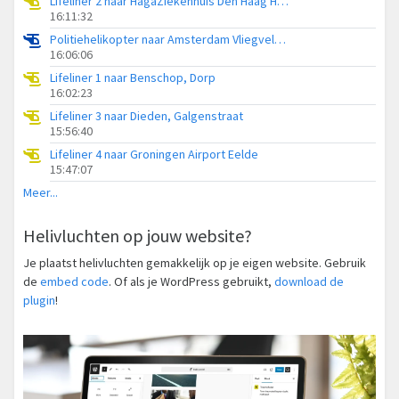
Lifeliner 2 naar HagaZiekenhuis Den Haag Heliport
16:11:32
Politiehelikopter naar Amsterdam Vliegveld Schiphol
16:06:06
Lifeliner 1 naar Benschop, Dorp
16:02:23
Lifeliner 3 naar Dieden, Galgenstraat
15:56:40
Lifeliner 4 naar Groningen Airport Eelde
15:47:07
Meer...
Helivluchten op jouw website?
Je plaatst helivluchten gemakkelijk op je eigen website. Gebruik
de
embed code
. Of als je WordPress gebruikt,
download de
plugin
!