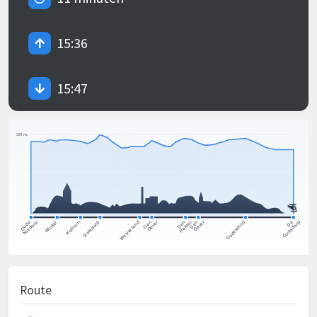
15:36
15:47
Route