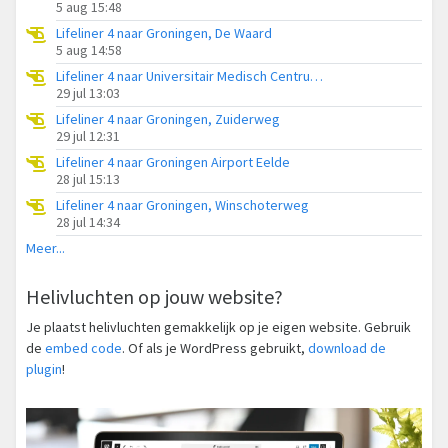
5 aug 15:48
Lifeliner 4 naar Groningen, De Waard
5 aug 14:58
Lifeliner 4 naar Universitair Medisch Centrum Groningen
29 jul 13:03
Lifeliner 4 naar Groningen, Zuiderweg
29 jul 12:31
Lifeliner 4 naar Groningen Airport Eelde
28 jul 15:13
Lifeliner 4 naar Groningen, Winschoterweg
28 jul 14:34
Meer...
Helivluchten op jouw website?
Je plaatst helivluchten gemakkelijk op je eigen website. Gebruik
de
embed code
. Of als je WordPress gebruikt,
download de
plugin
!