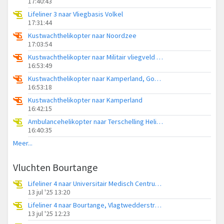
17:40:43
Lifeliner 3 naar Vliegbasis Volkel
17:31:44
Kustwachthelikopter naar Noordzee
17:03:54
Kustwachthelikopter naar Militair vliegveld De Kooy / Den Helder Airport
16:53:49
Kustwachthelikopter naar Kamperland, Goudplaatweg
16:53:18
Kustwachthelikopter naar Kamperland
16:42:15
Ambulancehelikopter naar Terschelling Heliport
16:40:35
Meer...
Vluchten Bourtange
Lifeliner 4 naar Universitair Medisch Centrum Groningen, Vlagtwedderstraat
13 jul '25 13:20
Lifeliner 4 naar Bourtange, Vlagtwedderstraat
13 jul '25 12:23