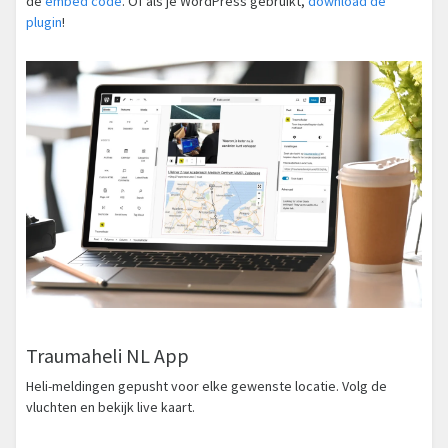
de
embed code
. Of als je WordPress gebruikt,
download de
plugin
!
Traumaheli NL App
Heli-meldingen gepusht voor elke gewenste locatie. Volg de
vluchten en bekijk live kaart.