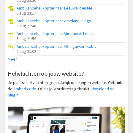
5 aug 23:20
Ambulancehelikopter naar Leeuwarden Medical Center Heliport
5 aug 23:17
Ambulancehelikopter naar Ameland Vliegveld Ballum
5 aug 22:48
Ambulancehelikopter naar Vliegbasis Leeuwarden
5 aug 21:59
Ambulancehelikopter naar Offingawier, Kolmarslân
5 aug 21:02
Meer...
Helivluchten op jouw website?
Je plaatst helivluchten gemakkelijk op je eigen website. Gebruik
de
embed code
. Of als je WordPress gebruikt,
download de
plugin
!