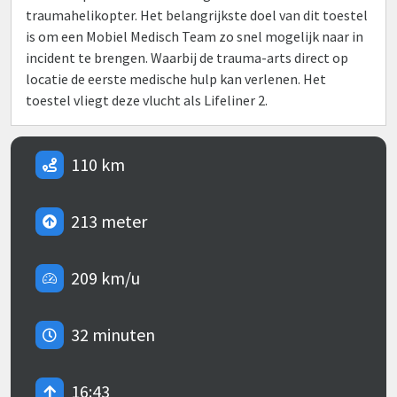
traumahelikopter. Het belangrijkste doel van dit toestel
is om een Mobiel Medisch Team zo snel mogelijk naar in
incident te brengen. Waarbij de trauma-arts direct op
locatie de eerste medische hulp kan verlenen. Het
toestel vliegt deze vlucht als Lifeliner 2.
110 km
213 meter
209 km/u
32 minuten
16:43