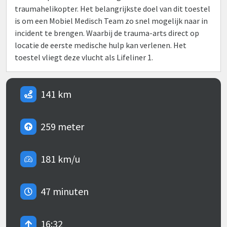
traumahelikopter. Het belangrijkste doel van dit toestel
is om een Mobiel Medisch Team zo snel mogelijk naar in
incident te brengen. Waarbij de trauma-arts direct op
locatie de eerste medische hulp kan verlenen. Het
toestel vliegt deze vlucht als Lifeliner 1.
141 km
259 meter
181 km/u
47 minuten
16:32