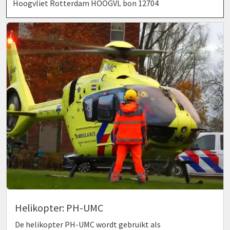
Hoogvliet Rotterdam HOOGVL bon 12704
Helikopter: PH-UMC
De helikopter PH-UMC wordt gebruikt als