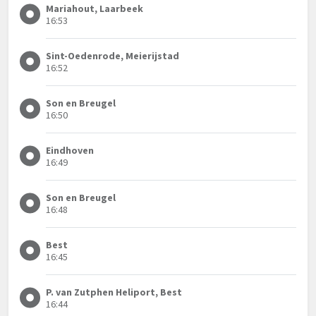
Mariahout, Laarbeek
16:53
Sint-Oedenrode, Meierijstad
16:52
Son en Breugel
16:50
Eindhoven
16:49
Son en Breugel
16:48
Best
16:45
P. van Zutphen Heliport, Best
16:44