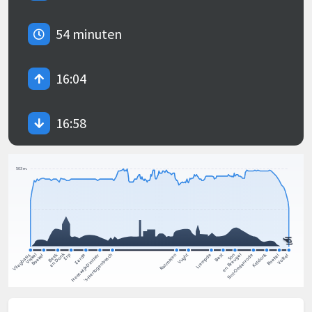
54 minuten
16:04
16:58