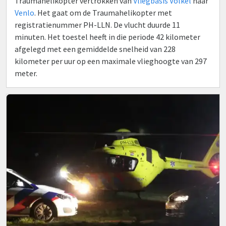
Traumahelikopter vertrokken van
Vliegbasis Volkel
naar
Venlo
. Het gaat om de Traumahelikopter met
registratienummer PH-LLN. De vlucht duurde 11
minuten. Het toestel heeft in die periode 42 kilometer
afgelegd met een gemiddelde snelheid van 228
kilometer per uur op een maximale vlieghoogte van 297
meter.