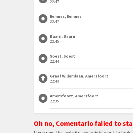
22:47
Eemnes, Eemnes
22:47
Baarn, Baarn
22:45
Soest, Soest
22:44
Graaf Willemlaan, Amersfoort
22:43
Amersfoort, Amersfoort
22:35
Oh no, Comentario failed to sta
If you own this website, you might want to look 