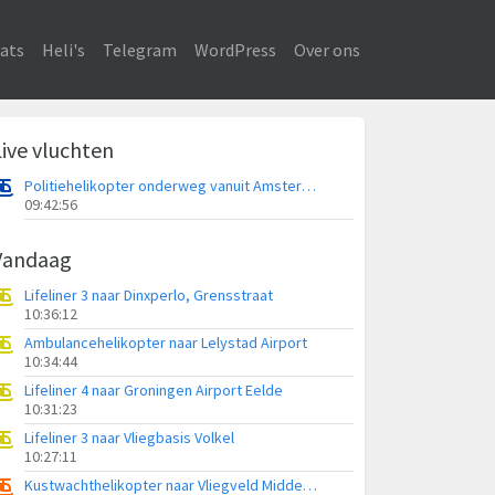
ats
Heli's
Telegram
WordPress
Over ons
Live vluchten
Politiehelikopter onderweg vanuit Amsterdam Vliegveld Schiphol
09:42:56
Vandaag
Lifeliner 3 naar Dinxperlo, Grensstraat
10:36:12
Ambulancehelikopter naar Lelystad Airport
10:34:44
Lifeliner 4 naar Groningen Airport Eelde
10:31:23
Lifeliner 3 naar Vliegbasis Volkel
10:27:11
Kustwachthelikopter naar Vliegveld Midden-Zeeland