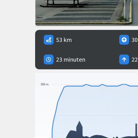
53 km
30
23 minuten
22