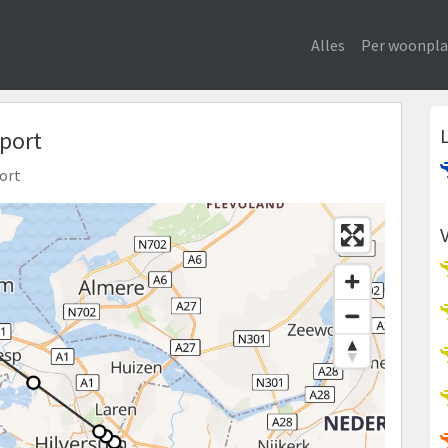
Alles
Per woonpla
iport
oort