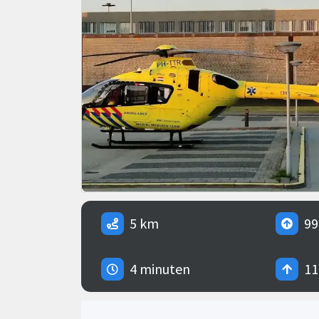
5 km
99
4 minuten
11