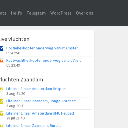
ats
Heli's
Telegram
WordPress
Over ons
Live vluchten
Politiehelikopter onderweg vanuit Amsterdam Vliegveld Schiphol
09:42:56
Kustwachthelikopter onderweg vanuit Vliegveld Midden-Zeeland
09:23:49
Vluchten Zaandam
Lifeliner 1 naar Amsterdam Heliport
3 aug 21:20
Lifeliner 1 naar Zaandam, Jonge Abraham
3 aug 20:31
Lifeliner 1 naar Amsterdam UMC Helipad
28 jul 21:49
Lifeliner 1 naar Zaandam, Burcht