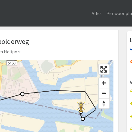
Alles
Per woonpla
spolderweg
am Heliport