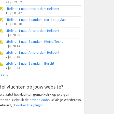
28 jul 21:12
Lifeliner 1 naar Amsterdam Heliport
10 jul 05:47
Lifeliner 1 naar Zaandam, Karel Lotsylaan
10 jul 05:30
Lifeliner 1 naar Amsterdam Heliport
9 jul 20:35
Lifeliner 1 naar Zaandam, Kleine Tocht
9 jul 20:14
Lifeliner 1 naar Amsterdam Heliport
7 jul 11:48
Lifeliner 1 naar Zaandam, Burcht
7 jul 11:33
eer...
Helivluchten op jouw website?
e plaatst helivluchten gemakkelijk op je eigen
ebsite. Gebruik de
embed code
. Of als je WordPress
ebruikt,
download de plugin
!