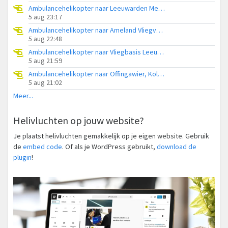
Ambulancehelikopter naar Leeuwarden Medical Center Heliport
5 aug 23:17
Ambulancehelikopter naar Ameland Vliegveld Ballum
5 aug 22:48
Ambulancehelikopter naar Vliegbasis Leeuwarden
5 aug 21:59
Ambulancehelikopter naar Offingawier, Kolmarslân
5 aug 21:02
Meer...
Helivluchten op jouw website?
Je plaatst helivluchten gemakkelijk op je eigen website. Gebruik
de
embed code
. Of als je WordPress gebruikt,
download de
plugin
!