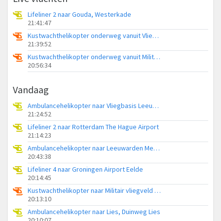
Lifeliner 2 naar Gouda, Westerkade
21:41:47
Kustwachthelikopter onderweg vanuit Vliegveld Midden-Zeeland
21:39:52
Kustwachthelikopter onderweg vanuit Militair vliegveld De Kooy / Den Helder Airport
20:56:34
Vandaag
Ambulancehelikopter naar Vliegbasis Leeuwarden
21:24:52
Lifeliner 2 naar Rotterdam The Hague Airport
21:14:23
Ambulancehelikopter naar Leeuwarden Medical Center Heliport
20:43:38
Lifeliner 4 naar Groningen Airport Eelde
20:14:45
Kustwachthelikopter naar Militair vliegveld De Kooy / Den Helder Airport
20:13:10
Ambulancehelikopter naar Lies, Duinweg Lies
20:10:07