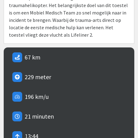
traumahelikopter. Het belangrijkste doel van dit toestel
is om een Mobiel Medisch Team zo snel mogelijk naar in
incident te brengen. Waarbij de trauma-arts direct op
locatie de eerste medische hulp kan verlenen. Het
toestel vliegt deze vlucht als Lifeliner 2.
67 km
229 meter
196 km/u
21 minuten
13:44