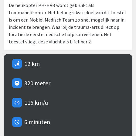
De helikopter PH-HVB wordt gebruikt als
traumahelikopter. Het belangrijkste doel van dit toestel
is om een Mobiel Medisch Team zo snel mogelijk naar in
incident te brengen. Waarbij de trauma-arts direct op
locatie de eerste medische hulp kan verlenen. Het
toestel vliegt deze vlucht als Lifeliner 2.
12 km
320 meter
116 km/u
6 minuten