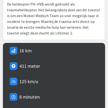
De helikopter PH-HVB wordt gebruikt als
traumahelikopter. Het belangrijkste doel van dit toestel
is om een Mobiel Medisch Team zo snel mogelijk naar in
incident te brengen. Waarbij de trauma-arts direct op
locatie de eerste medische hulp kan verlenen. Het
toestel vliegt deze vlucht als Lifeliner 2.
16 km
411 meter
125 km/u
8 minuten