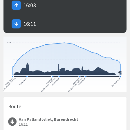
16:03
16:11
Route
Van Pallandtvliet, Barendrecht
16:11