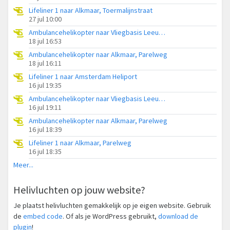
Lifeliner 1 naar Alkmaar, Toermalijnstraat
27 jul 10:00
Ambulancehelikopter naar Vliegbasis Leeuwarden
18 jul 16:53
Ambulancehelikopter naar Alkmaar, Parelweg
18 jul 16:11
Lifeliner 1 naar Amsterdam Heliport
16 jul 19:35
Ambulancehelikopter naar Vliegbasis Leeuwarden
16 jul 19:11
Ambulancehelikopter naar Alkmaar, Parelweg
16 jul 18:39
Lifeliner 1 naar Alkmaar, Parelweg
16 jul 18:35
Meer...
Helivluchten op jouw website?
Je plaatst helivluchten gemakkelijk op je eigen website. Gebruik
de
embed code
. Of als je WordPress gebruikt,
download de
plugin
!