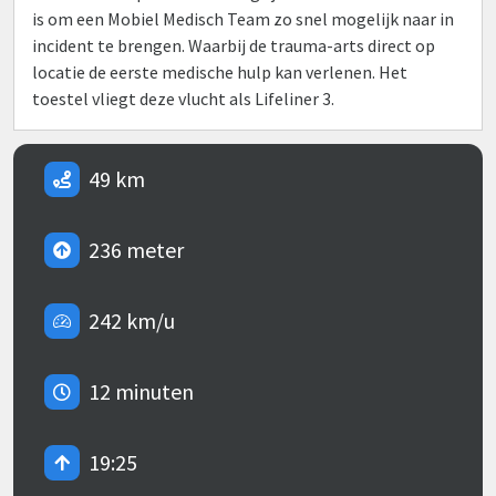
is om een Mobiel Medisch Team zo snel mogelijk naar in
incident te brengen. Waarbij de trauma-arts direct op
locatie de eerste medische hulp kan verlenen. Het
toestel vliegt deze vlucht als Lifeliner 3.
49 km
236 meter
242 km/u
12 minuten
19:25