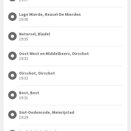
Lage Mierde, Reusel-De Mierden
19:36
Netersel, Bladel
19:35
Oost West en Middelbeers, Oirschot
19:33
Oirschot, Oirschot
19:32
Best, Best
19:31
Sint-Oedenrode, Meierijstad
19:29