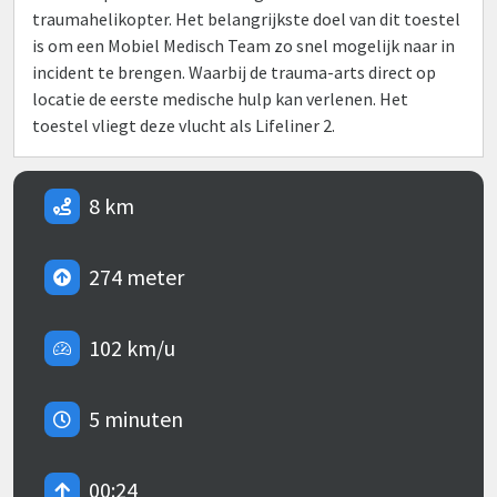
traumahelikopter. Het belangrijkste doel van dit toestel
is om een Mobiel Medisch Team zo snel mogelijk naar in
incident te brengen. Waarbij de trauma-arts direct op
locatie de eerste medische hulp kan verlenen. Het
toestel vliegt deze vlucht als Lifeliner 2.
8 km
274 meter
102 km/u
5 minuten
00:24