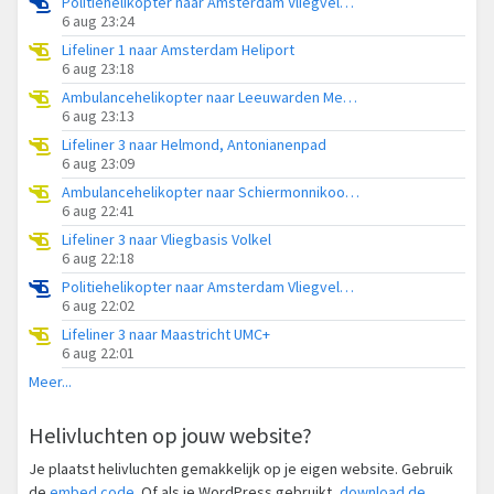
Politiehelikopter naar Amsterdam Vliegveld Schiphol
6 aug 23:24
Lifeliner 1 naar Amsterdam Heliport
6 aug 23:18
Ambulancehelikopter naar Leeuwarden Medical Center Heliport
6 aug 23:13
Lifeliner 3 naar Helmond, Antonianenpad
6 aug 23:09
Ambulancehelikopter naar Schiermonnikoog Heliport
6 aug 22:41
Lifeliner 3 naar Vliegbasis Volkel
6 aug 22:18
Politiehelikopter naar Amsterdam Vliegveld Schiphol
6 aug 22:02
Lifeliner 3 naar Maastricht UMC+
6 aug 22:01
Meer...
Helivluchten op jouw website?
Je plaatst helivluchten gemakkelijk op je eigen website. Gebruik
de
embed code
. Of als je WordPress gebruikt,
download de