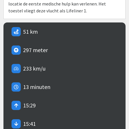
locatie de eerste medische hulp kan verlenen. Het
toestel vliegt deze vlucht als Lifeliner 1.
51 km
297 meter
233 km/u
13 minuten
15:29
15:41