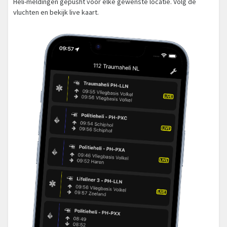
Heli-meldingen gepusht voor elke gewenste locatie. Volg de
vluchten en bekijk live kaart.