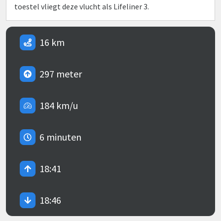
toestel vliegt deze vlucht als Lifeliner 3.
16 km
297 meter
184 km/u
6 minuten
18:41
18:46