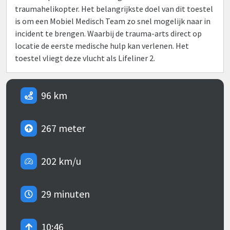
traumahelikopter. Het belangrijkste doel van dit toestel
is om een Mobiel Medisch Team zo snel mogelijk naar in
incident te brengen. Waarbij de trauma-arts direct op
locatie de eerste medische hulp kan verlenen. Het
toestel vliegt deze vlucht als Lifeliner 2.
96 km
267 meter
202 km/u
29 minuten
10:46