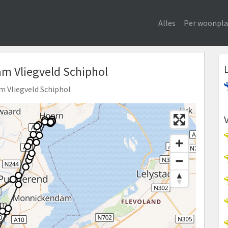
Alles
Per woonpla
am Vliegveld Schiphol
am Vliegveld Schiphol