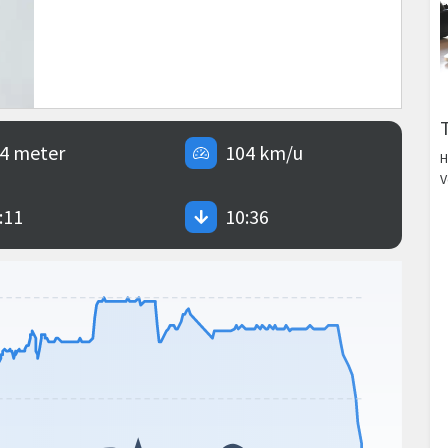
4 meter
104 km/u
H
V
:11
10:36