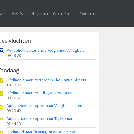
ats
Heli's
Telegram
WordPress
Over ons
Live vluchten
Politiehelikopter onderweg vanuit Vliegbasis Volkel
09:59:28
Vandaag
Lifeliner 2 naar Rotterdam The Hague Airport
10:19:09
Lifeliner 2 naar Poeldijk, ABC Westland
09:56:51
Ambulancehelikopter naar Vliegbasis Leeuwarden
09:20:42
Ambulancehelikopter naar Tsjûkemar
08:44:13
Lifeliner 4 naar Groningen Airport Eelde