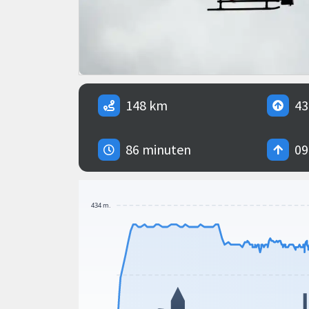
148 km
43
86 minuten
09