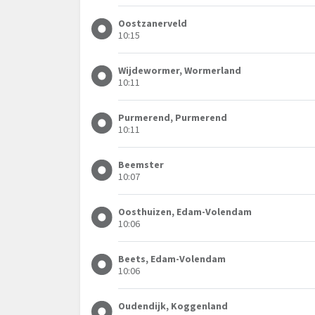
Oostzanerveld
10:15
Wijdewormer, Wormerland
10:11
Purmerend, Purmerend
10:11
Beemster
10:07
Oosthuizen, Edam-Volendam
10:06
Beets, Edam-Volendam
10:06
Oudendijk, Koggenland