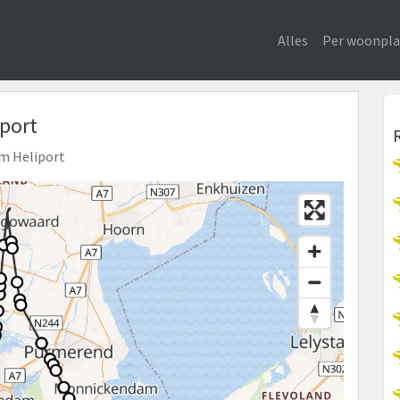
Alles
Per woonpla
iport
am Heliport