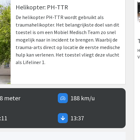
Helikopter: PH-TTR
De helikopter PH-TTR wordt gebruikt als
traumahelikopter. Het belangrijkste doel van dit
toestel is om een Mobiel Medisch Team zo snel
mogelijk naar in incident te brengen. Waarbij de
trauma-arts direct op locatie de eerste medische
H
hulp kan verlenen. Het toestel vliegt deze vlucht
V
als Lifeliner 1.
8 meter
188 km/u
:11
13:37