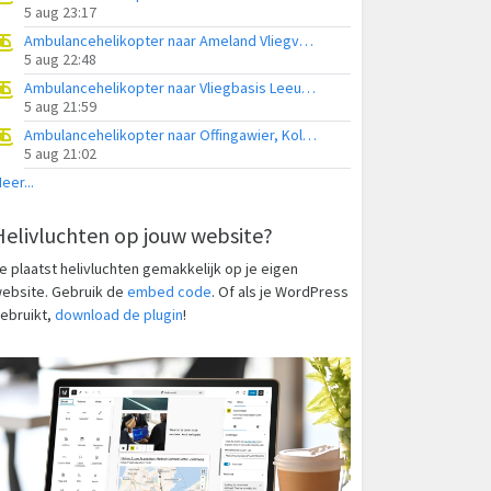
5 aug 23:17
Ambulancehelikopter naar Ameland Vliegveld Ballum
5 aug 22:48
Ambulancehelikopter naar Vliegbasis Leeuwarden
5 aug 21:59
Ambulancehelikopter naar Offingawier, Kolmarslân
5 aug 21:02
eer...
Helivluchten op jouw website?
e plaatst helivluchten gemakkelijk op je eigen
ebsite. Gebruik de
embed code
. Of als je WordPress
ebruikt,
download de plugin
!