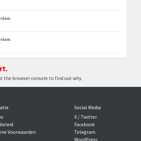
erdam
erdam
rt.
at the browser console to find out why.
atie
Social Media
ns
X / Twitter
beleid
Facebook
ne Voorwaarden
Telegram
WordPress