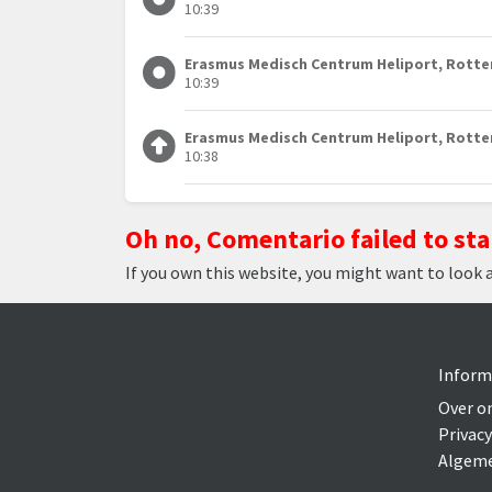
10:39
Erasmus Medisch Centrum Heliport, Rott
10:39
Erasmus Medisch Centrum Heliport, Rott
10:38
Oh no, Comentario failed to sta
If you own this website, you might want to look 
Inform
Over o
Privacy
Algeme