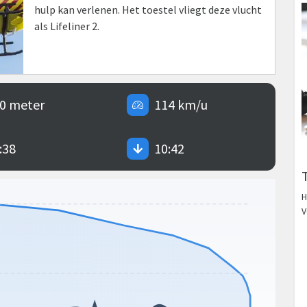
hulp kan verlenen. Het toestel vliegt deze vlucht
als Lifeliner 2.
0 meter
114 km/u
:38
10:42
H
V