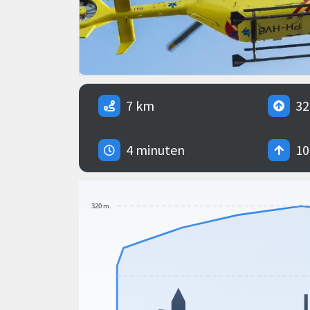
7 km
32
4 minuten
10