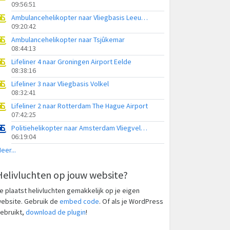
09:56:51
Ambulancehelikopter naar Vliegbasis Leeuwarden
09:20:42
Ambulancehelikopter naar Tsjûkemar
08:44:13
Lifeliner 4 naar Groningen Airport Eelde
08:38:16
Lifeliner 3 naar Vliegbasis Volkel
08:32:41
Lifeliner 2 naar Rotterdam The Hague Airport
07:42:25
Politiehelikopter naar Amsterdam Vliegveld Schiphol
06:19:04
eer...
Helivluchten op jouw website?
e plaatst helivluchten gemakkelijk op je eigen
ebsite. Gebruik de
embed code
. Of als je WordPress
ebruikt,
download de plugin
!