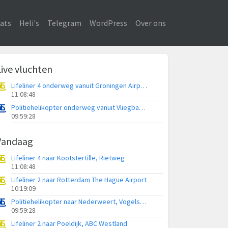
ats
Heli's
Telegram
WordPress
Over ons
Live vluchten
Lifeliner 4 onderweg vanuit Groningen Airport Eelde
11:08:48
Politiehelikopter onderweg vanuit Vliegbasis Volkel
09:59:28
Vandaag
Lifeliner 4 naar Kootstertille, Rietweg
11:08:48
Lifeliner 2 naar Rotterdam The Hague Airport
10:19:09
Politiehelikopter naar Nederweert, Vogelstraat
09:59:28
Lifeliner 2 naar Poeldijk, ABC Westland