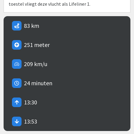
toestel vliegt deze vlucht als Lifeliner 1.
83 km
251 meter
209 km/u
24 minuten
13:30
13:53