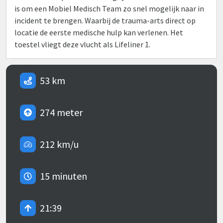
is om een Mobiel Medisch Team zo snel mogelijk naar in
incident te brengen. Waarbij de trauma-arts direct op
locatie de eerste medische hulp kan verlenen. Het
toestel vliegt deze vlucht als Lifeliner 1.
53 km
274 meter
212 km/u
15 minuten
21:39