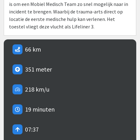
is om een Mobiel Medisch Team zo snel mogelijk naar in
incident te brengen. Waarbij de trauma-arts direct op
locatie de eerste medische hulp kan verlenen. Het
toestel vliegt deze vlucht als Lifeliner 3.
66 km
351 meter
218 km/u
19 minuten
07:37