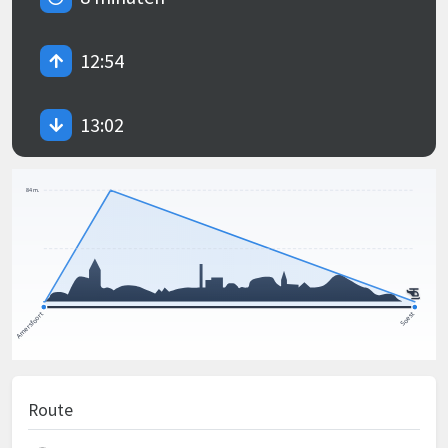
12:54
13:02
Route