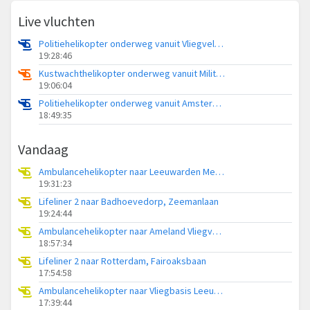
Live vluchten
Politiehelikopter onderweg vanuit Vliegveld Hoogeveen
19:28:46
Kustwachthelikopter onderweg vanuit Militair vliegveld De Kooy / Den Helder Airport
19:06:04
Politiehelikopter onderweg vanuit Amsterdam Vliegveld Schiphol
18:49:35
Vandaag
Ambulancehelikopter naar Leeuwarden Medical Center Heliport
19:31:23
Lifeliner 2 naar Badhoevedorp, Zeemanlaan
19:24:44
Ambulancehelikopter naar Ameland Vliegveld Ballum
18:57:34
Lifeliner 2 naar Rotterdam, Fairoaksbaan
17:54:58
Ambulancehelikopter naar Vliegbasis Leeuwarden
17:39:44