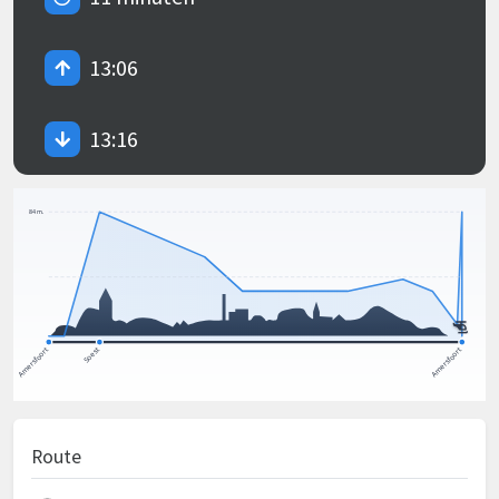
13:06
13:16
Route