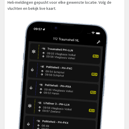
Heli-meldingen gepusht voor elke gewenste locatie. Volg de
vluchten en bekijk live kaart.