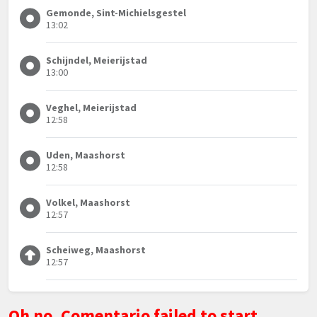
Gemonde, Sint-Michielsgestel
13:02
Schijndel, Meierijstad
13:00
Veghel, Meierijstad
12:58
Uden, Maashorst
12:58
Volkel, Maashorst
12:57
Scheiweg, Maashorst
12:57
Oh no, Comentario failed to start.