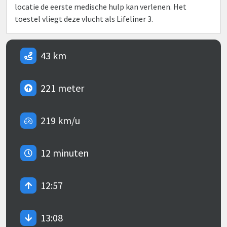
locatie de eerste medische hulp kan verlenen. Het
toestel vliegt deze vlucht als Lifeliner 3.
43 km
221 meter
219 km/u
12 minuten
12:57
13:08