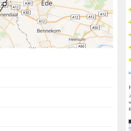
M
J
w
g