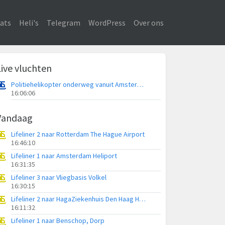
ats
Heli's
Telegram
WordPress
Over ons
Live vluchten
Politiehelikopter onderweg vanuit Amsterdam Vliegveld Schiphol
16:06:06
Vandaag
Lifeliner 2 naar Rotterdam The Hague Airport
16:46:10
Lifeliner 1 naar Amsterdam Heliport
16:31:35
Lifeliner 3 naar Vliegbasis Volkel
16:30:15
Lifeliner 2 naar HagaZiekenhuis Den Haag Heliport
16:11:32
Lifeliner 1 naar Benschop, Dorp