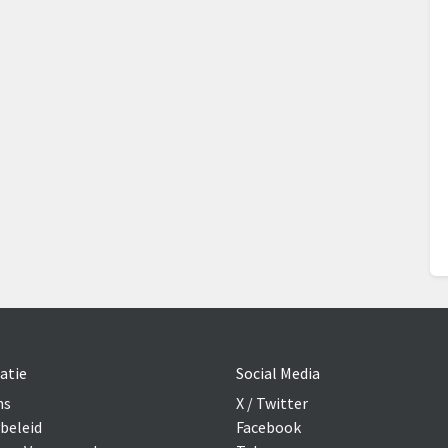
atie
Social Media
ns
X / Twitter
beleid
Facebook