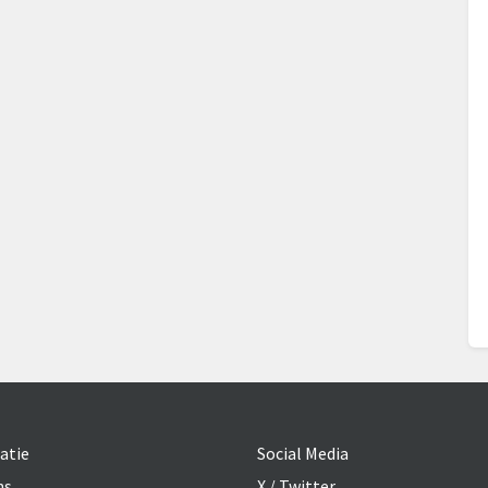
atie
Social Media
ns
X / Twitter