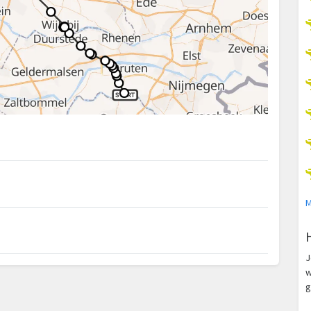
M
J
w
g