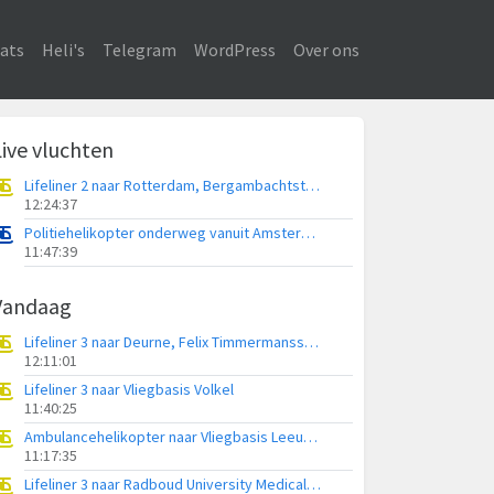
ats
Heli's
Telegram
WordPress
Over ons
Live vluchten
Lifeliner 2 naar Rotterdam, Bergambachtstraat
12:24:37
Politiehelikopter onderweg vanuit Amsterdam Vliegveld Schiphol
11:47:39
Vandaag
Lifeliner 3 naar Deurne, Felix Timmermansstraat
12:11:01
Lifeliner 3 naar Vliegbasis Volkel
11:40:25
Ambulancehelikopter naar Vliegbasis Leeuwarden
11:17:35
Lifeliner 3 naar Radboud University Medical Center Heliport