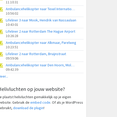
11:10:31
Ambulancehelikopter naar Texel International Airport
10:56:02
Lifeliner 3 naar Mook, Hendrik van Nassaulaan
10:43:01
Lifeliner 2 naar Rotterdam The Hague Airport
10:26:28
Ambulancehelikopter naar Alkmaar, Parelweg
10:23:51
Lifeliner 2 naar Rotterdam, Bruijnstraat
09:59:06
Ambulancehelikopter naar Den Hoorn, Molwerk
09:42:39
eer...
Helivluchten op jouw website?
e plaatst helivluchten gemakkelijk op je eigen
ebsite. Gebruik de
embed code
. Of als je WordPress
ebruikt,
download de plugin
!