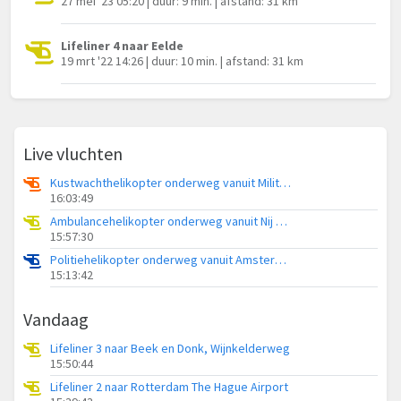
27 mei '23 05:20 | duur: 9 min. | afstand: 31 km
Lifeliner 4 naar Eelde
19 mrt '22 14:26 | duur: 10 min. | afstand: 31 km
Live vluchten
Kustwachthelikopter onderweg vanuit Militair vliegveld De Kooy / Den Helder Airport
16:03:49
Ambulancehelikopter onderweg vanuit Nij Smellinghe Hospital Heliport
15:57:30
Politiehelikopter onderweg vanuit Amsterdam Vliegveld Schiphol
15:13:42
Vandaag
Lifeliner 3 naar Beek en Donk, Wijnkelderweg
15:50:44
Lifeliner 2 naar Rotterdam The Hague Airport