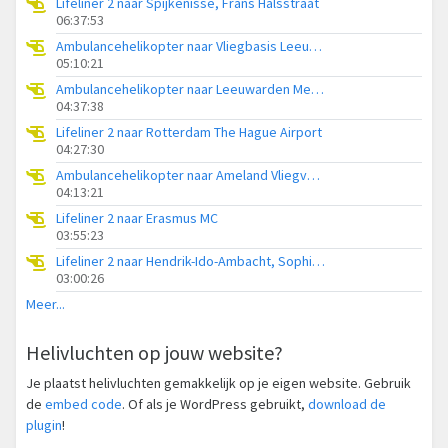
Lifeliner 2 naar Spijkenisse, Frans Halsstraat
06:37:53
Ambulancehelikopter naar Vliegbasis Leeuwarden
05:10:21
Ambulancehelikopter naar Leeuwarden Medical Center Heliport
04:37:38
Lifeliner 2 naar Rotterdam The Hague Airport
04:27:30
Ambulancehelikopter naar Ameland Vliegveld Ballum
04:13:21
Lifeliner 2 naar Erasmus MC
03:55:23
Lifeliner 2 naar Hendrik-Ido-Ambacht, Sophiapark-West
03:00:26
Meer...
Helivluchten op jouw website?
Je plaatst helivluchten gemakkelijk op je eigen website. Gebruik
de
embed code
. Of als je WordPress gebruikt,
download de
plugin
!