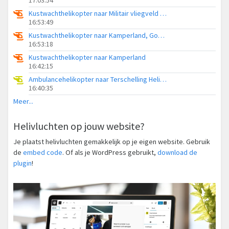
17:03:54
Kustwachthelikopter naar Militair vliegveld De Kooy / Den Helder Airport
16:53:49
Kustwachthelikopter naar Kamperland, Goudplaatweg
16:53:18
Kustwachthelikopter naar Kamperland
16:42:15
Ambulancehelikopter naar Terschelling Heliport
16:40:35
Meer...
Helivluchten op jouw website?
Je plaatst helivluchten gemakkelijk op je eigen website. Gebruik
de
embed code
. Of als je WordPress gebruikt,
download de
plugin
!