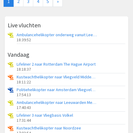
1
2
3
4
5
»
Live vluchten
Ambulancehelikopter onderweg vanuit Leeuwarden Medical Center Heliport
18:39:52
Vandaag
Lifeliner 2 naar Rotterdam The Hague Airport
18:18:37
Kustwachthelikopter naar Vliegveld Midden-Zeeland
18:11:22
Politiehelikopter naar Amsterdam Vliegveld Schiphol
17:54:13
Ambulancehelikopter naar Leeuwarden Medical Center Heliport
17:40:43
Lifeliner 3 naar Vliegbasis Volkel
17:31:44
Kustwachthelikopter naar Noordzee