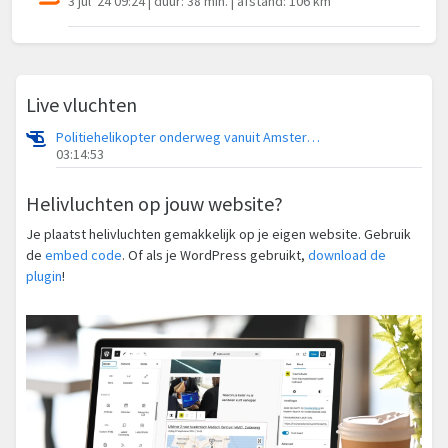
3 jul '24 09:24 | duur: 38 min. | afstand: 106 km
Live vluchten
Politiehelikopter onderweg vanuit Amsterdam Vliegveld Schiphol
03:14:53
Helivluchten op jouw website?
Je plaatst helivluchten gemakkelijk op je eigen website. Gebruik
de
embed code
. Of als je WordPress gebruikt,
download de
plugin
!