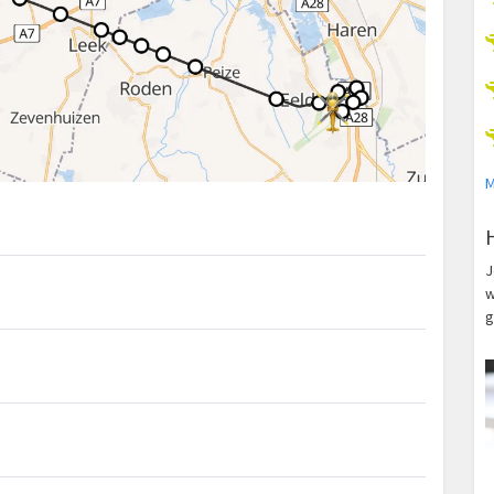
M
J
w
g