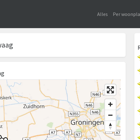
Alles
Per woonpla
waag
ag