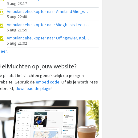
5 aug 23:17
Ambulancehelikopter naar Ameland Vliegveld Ballum
5 aug 22:48
Ambulancehelikopter naar Vliegbasis Leeuwarden
5 aug 21:59
Ambulancehelikopter naar Offingawier, Kolmarslân
5 aug 21:02
eer...
Helivluchten op jouw website?
e plaatst helivluchten gemakkelijk op je eigen
ebsite. Gebruik de
embed code
. Of als je WordPress
ebruikt,
download de plugin
!