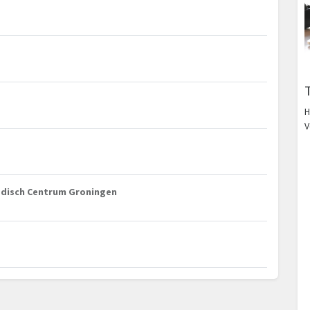
H
V
edisch Centrum Groningen