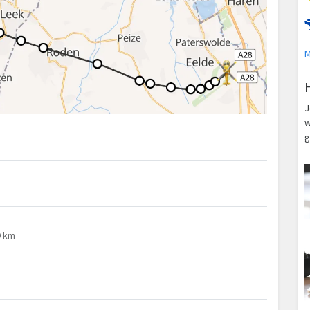
M
J
w
g
9 km