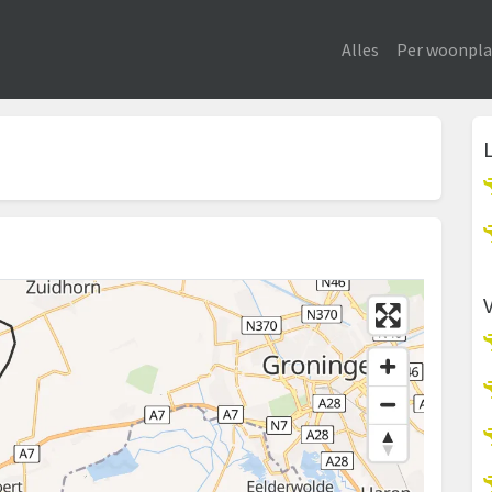
Alles
Per woonpla