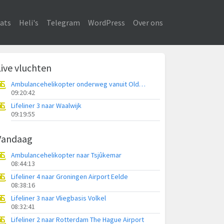
ats
Heli's
Telegram
WordPress
Over ons
Live vluchten
Ambulancehelikopter onderweg vanuit Oldeouwer
09:20:42
Lifeliner 3 naar Waalwijk
09:19:55
Vandaag
Ambulancehelikopter naar Tsjûkemar
08:44:13
Lifeliner 4 naar Groningen Airport Eelde
08:38:16
Lifeliner 3 naar Vliegbasis Volkel
08:32:41
Lifeliner 2 naar Rotterdam The Hague Airport