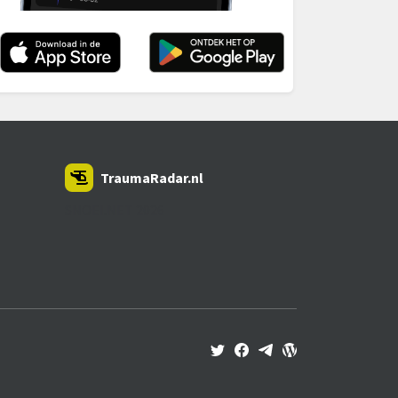
TraumaRadar.nl
SNOEI.NET 2026