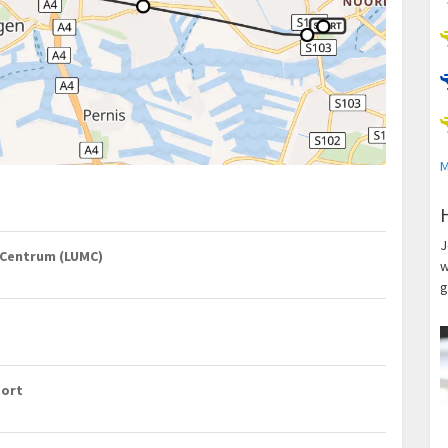
M
J
h Centrum (LUMC)
w
g
port