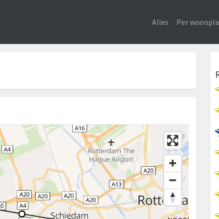
Alles
Per woonpla