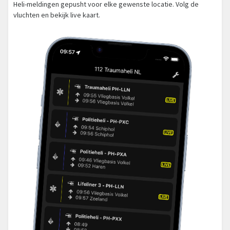
Heli-meldingen gepusht voor elke gewenste locatie. Volg de
vluchten en bekijk live kaart.