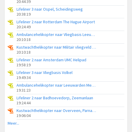
20:44:39
Lifeliner 3 naar Ospel, Scheidingsweg
20:38:19
Lifeliner 2 naar Rotterdam The Hague Airport
20:24:49
Ambulancehelikopter naar Vliegbasis Leeuwarden
20:10:18
Kustwachthelikopter naar Militair vliegveld De Kooy / Den Helder Airport
20:10:18
Lifeliner 2 naar Amsterdam UMC Helipad
19:58:19
Lifeliner 3 naar Vliegbasis Volkel
19:49:34
Ambulancehelikopter naar Leeuwarden Medical Center Heliport
19:31:23
Lifeliner 2 naar Badhoevedorp, Zeemanlaan
19:24:44
Kustwachthelikopter naar Overveen, Parnassiaweg
19:06:04
Meer...