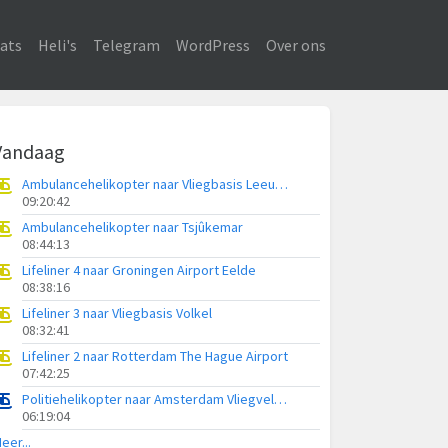
ats
Heli's
Telegram
WordPress
Over ons
Vandaag
Ambulancehelikopter naar Vliegbasis Leeuwarden
09:20:42
Ambulancehelikopter naar Tsjûkemar
08:44:13
Lifeliner 4 naar Groningen Airport Eelde
08:38:16
Lifeliner 3 naar Vliegbasis Volkel
08:32:41
Lifeliner 2 naar Rotterdam The Hague Airport
07:42:25
Politiehelikopter naar Amsterdam Vliegveld Schiphol
06:19:04
eer...