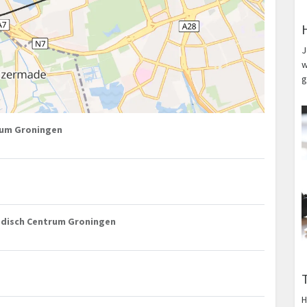
J
w
g
trum Groningen
edisch Centrum Groningen
H