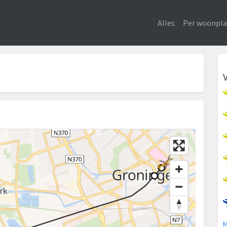
Alles
Per woonpla
M