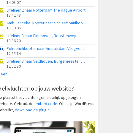
14:03:07
Lifeliner 2 naar Rotterdam The Hague Airport
13:42:48
Ambulancehelikopter naar Schiermonnikoog Heliport
13:39:06
Lifeliner 3 naar Eindhoven, Boostenweg
13:36:20
Politiehelikopter naar Amsterdam Vliegveld Schiphol
12:55:14
Lifeliner 3 naar Veldhoven, Burgemeester van Hoofflaan
12:52:30
eer...
Helivluchten op jouw website?
e plaatst helivluchten gemakkelijk op je eigen
ebsite. Gebruik de
embed code
. Of als je WordPress
ebruikt,
download de plugin
!