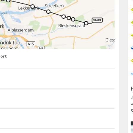
port
M
J
w
g