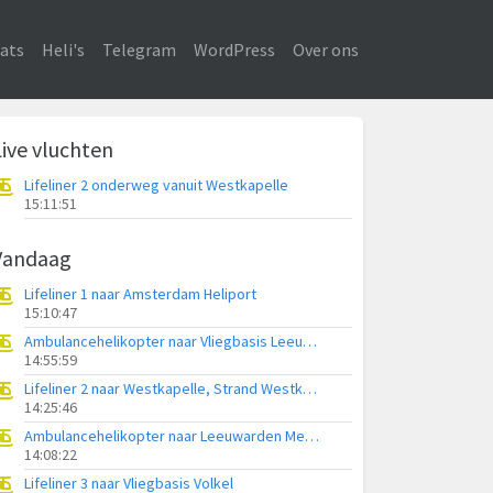
ats
Heli's
Telegram
WordPress
Over ons
Live vluchten
Lifeliner 2 onderweg vanuit Westkapelle
15:11:51
Vandaag
Lifeliner 1 naar Amsterdam Heliport
15:10:47
Ambulancehelikopter naar Vliegbasis Leeuwarden
14:55:59
Lifeliner 2 naar Westkapelle, Strand Westkapelle
14:25:46
Ambulancehelikopter naar Leeuwarden Medical Center Heliport
14:08:22
Lifeliner 3 naar Vliegbasis Volkel