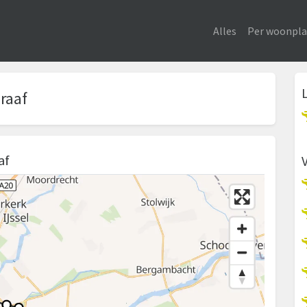
Alles
Per woonpla
raaf
af