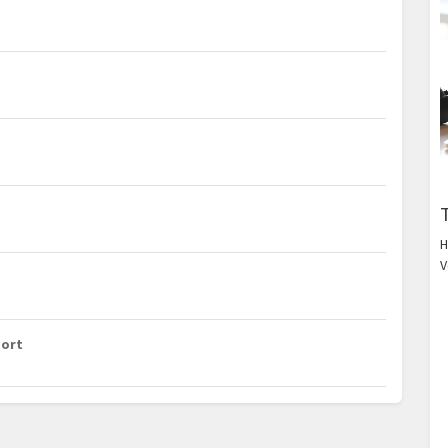
H
V
port