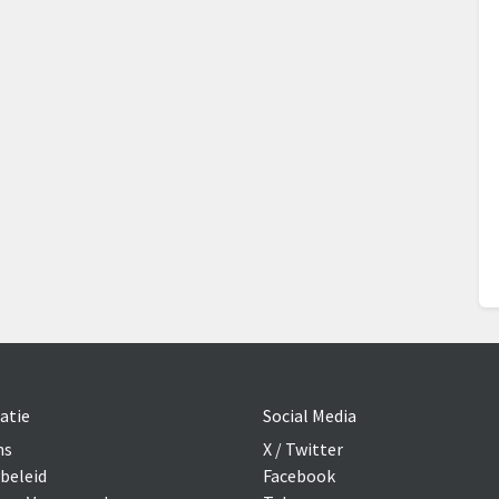
atie
Social Media
ns
X / Twitter
beleid
Facebook