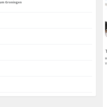
trum Groningen
H
V