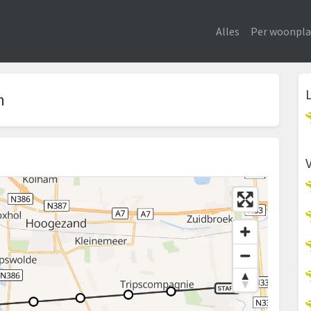
Alles
Per woonpla
m