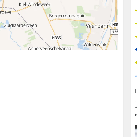
M
J
w
g