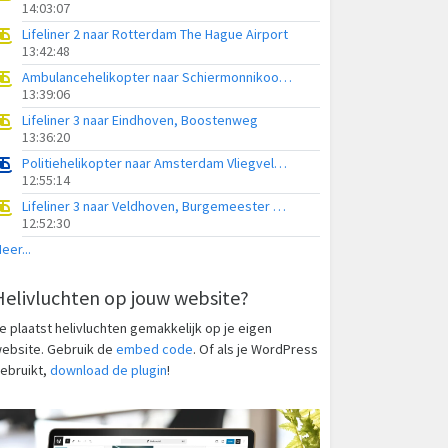
14:03:07
Lifeliner 2 naar Rotterdam The Hague Airport
13:42:48
Ambulancehelikopter naar Schiermonnikoog Heliport
13:39:06
Lifeliner 3 naar Eindhoven, Boostenweg
13:36:20
Politiehelikopter naar Amsterdam Vliegveld Schiphol
12:55:14
Lifeliner 3 naar Veldhoven, Burgemeester van Hoofflaan
12:52:30
eer...
Helivluchten op jouw website?
e plaatst helivluchten gemakkelijk op je eigen
ebsite. Gebruik de
embed code
. Of als je WordPress
ebruikt,
download de plugin
!