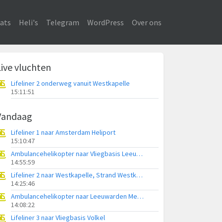
ats
Heli's
Telegram
WordPress
Over ons
Live vluchten
Lifeliner 2 onderweg vanuit Westkapelle
15:11:51
Vandaag
Lifeliner 1 naar Amsterdam Heliport
15:10:47
Ambulancehelikopter naar Vliegbasis Leeuwarden
14:55:59
Lifeliner 2 naar Westkapelle, Strand Westkapelle
14:25:46
Ambulancehelikopter naar Leeuwarden Medical Center Heliport
14:08:22
Lifeliner 3 naar Vliegbasis Volkel