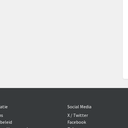
atie
Social Media
ns
X / Twitter
beleid
Facebook